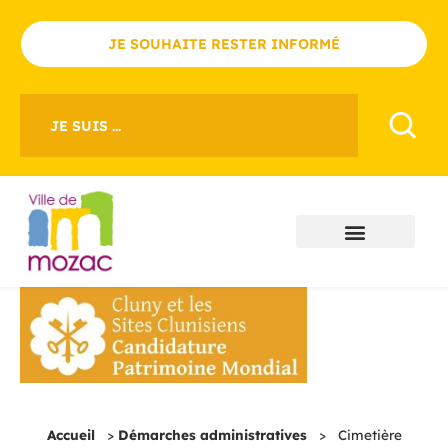
JE SOUHAITE RESTER INFORMÉ
JE SUIS ...
Accueil
>
Démarches administratives
>
Cimetière