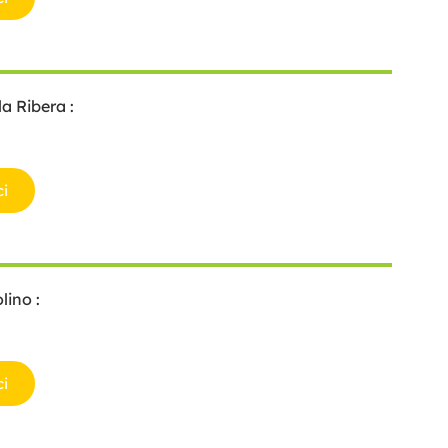
 la Ribera :
ci
lino :
ci