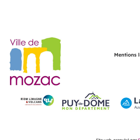
Mentions 
Site web, propulsé par
C