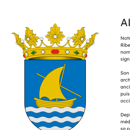
A
Notr
Ribe
nom 
sign
Son 
arch
anci
puis
occi
Depu
médi
sa p