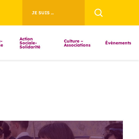
JE SUIS ...
Action
-
Culture –
Sociale-
Évènements
se
Associations
Solidarité