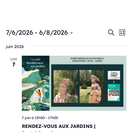
NA
7/6/2026
 - 
6/8/2026
RECH
Recherche
Liste
DE
Sélectionnez
ET
VU
juin 2026
une
ÉV
NAVI
date.
DIM
7
DE
VUES
ÉVÈN
7 juin à 15h00
-
17h00
RENDEZ-VOUS AUX JARDINS |