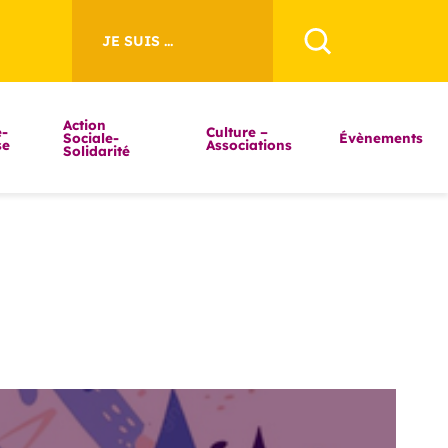
JE SUIS ...
Action
-
Culture –
Sociale-
Évènements
se
Associations
Solidarité