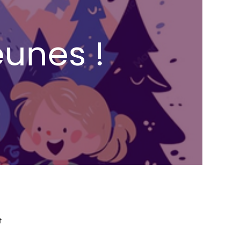
eunes !
t