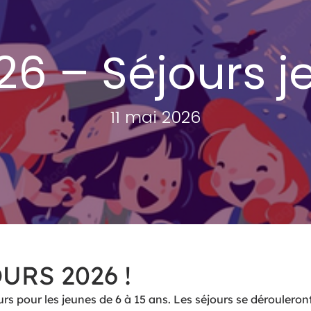
26 – Séjours j
11 mai 2026
URS 2026 !
urs pour les jeunes de 6 à 15 ans. Les séjours se dérouleron