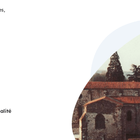
es,
alité