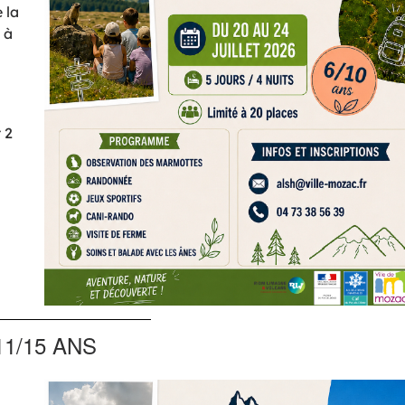
 la
 à
 2
11/15 ANS