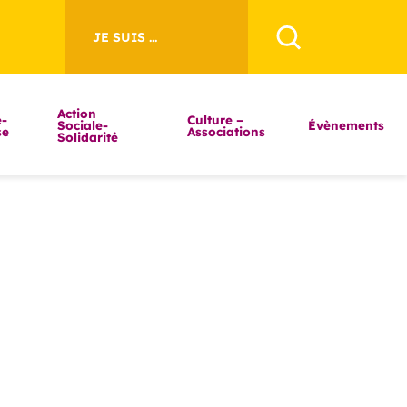
JE SUIS ...
Action
-
Culture –
Sociale-
Évènements
se
Associations
Solidarité