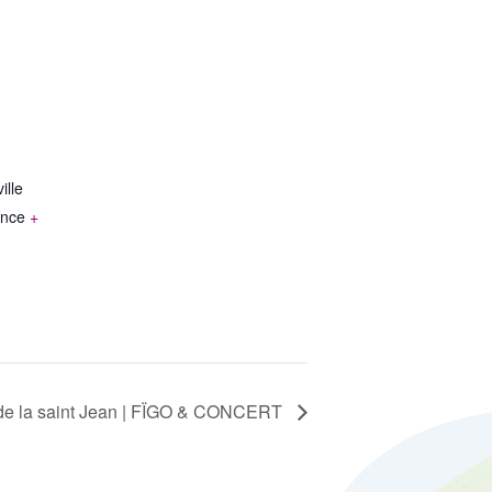
ille
ance
+
de la saint Jean | FÏGO & CONCERT