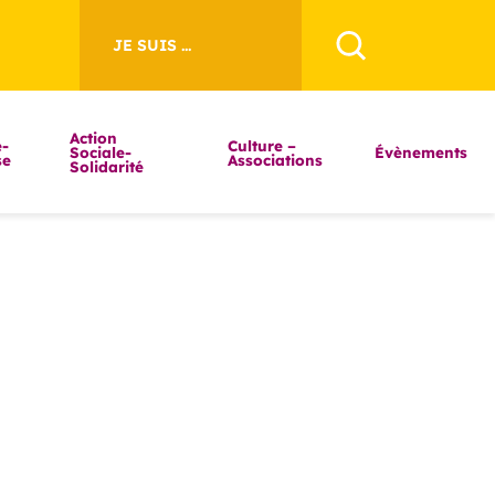
JE SUIS ...
Action
-
Culture –
Sociale-
Évènements
se
Associations
Solidarité