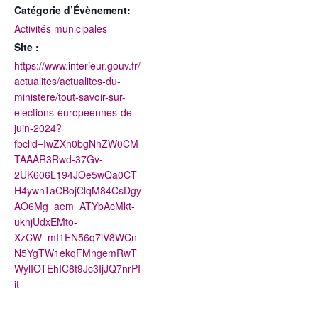
Catégorie d’Évènement:
Activités municipales
Site :
https://www.interieur.gouv.fr/
actualites/actualites-du-
ministere/tout-savoir-sur-
elections-europeennes-de-
juin-2024?
fbclid=IwZXh0bgNhZW0CM
TAAAR3Rwd-37Gv-
2UK606L194JOe5wQa0CT
H4ywnTaCBojClqM84CsDgy
AO6Mg_aem_ATYbAcMkt-
ukhjUdxEMto-
XzCW_mI1EN56q7iV8WCn
N5YgTW1ekqFMngemRwT
WylIOTEhIC8t9Jc3IjJQ7nrPI
it