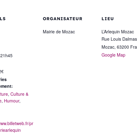
LS
ORGANISATEUR
LIEU
Mairie de Mozac
L’Arlequin Mozac
Rue Louis Dalmas
Mozac
,
63200
Fr
Google Map
 21h45
2€
ies
ement:
lture
,
Culture &
e
,
Humour
,
www.billetweb.fr/pr
eriearlequin