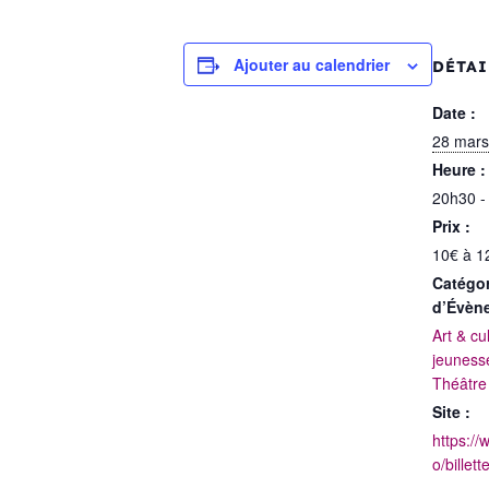
Ajouter au calendrier
DÉTAI
Date :
28 mars
Heure :
20h30 -
Prix :
10€ à 1
Catégor
d’Évèn
Art & cu
jeuness
Théâtre
Site :
https://
o/billett