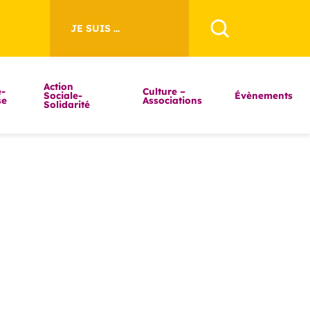
JE SUIS ...
Action
-
Culture –
Sociale-
Évènements
se
Associations
Solidarité