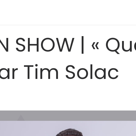
 SHOW | « Que
par Tim Solac