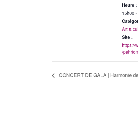
Heure :
15h00 -
Catégo
Art & cu
Site :
https:/
/pahrio
CONCERT DE GALA | Harmonie de