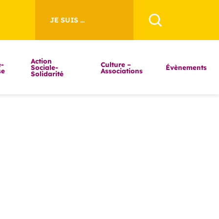
JE SUIS ...
Action
-
Culture –
Sociale-
Évènements
se
Associations
Solidarité