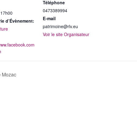
Téléphone
0473389994
 17h00
E-mail
rie d’Évènement:
patrimoine@rlv.eu
lture
Voir le site Organisateur
/www.facebook.com
m
 Mozac