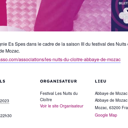
e Es Spes dans le cadre de la saison III du festival des Nuits d
 de Mozac.
asso.com/associations/les-nuits-du-cloitre-abbaye-de-mozac
LS
ORGANISATEUR
LIEU
Festival Les Nuits du
Abbaye de Mozac
Cloître
Abbaye de Mozac
 2023
Voir le site Organisateur
Mozac
,
63200
Fr
Google Map
 22h30