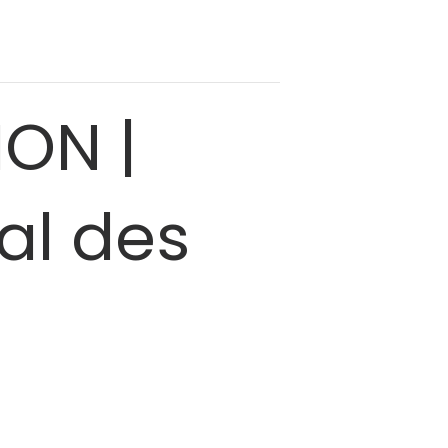
ON |
al des