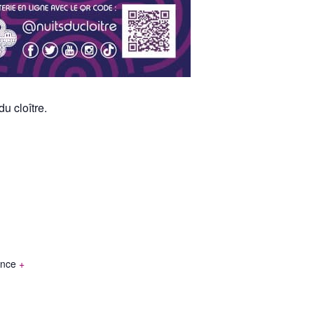
u cloître.
ance
+