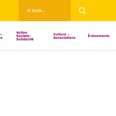
JE SUIS ...
Action
-
Culture –
Sociale-
Évènements
se
Associations
Solidarité