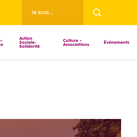
JE SUIS ...
Action
-
Culture –
Sociale-
Évènements
se
Associations
Solidarité