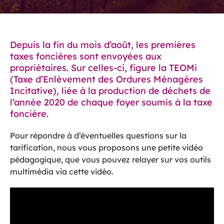
Depuis la fin du mois d’août, les premières
taxes foncières sont envoyées aux
propriétaires. Sur celles-ci, figure la TEOMi
(Taxe d’Enlèvement des Ordures Ménagères
Incitative), liée à la production de déchets de
l’année 2020 de chaque foyer soumis à la taxe
foncière.
Pour répondre à d’éventuelles questions sur la
tarification, nous vous proposons une petite vidéo
pédagogique, que vous pouvez relayer sur vos outils
multimédia via cette vidéo.