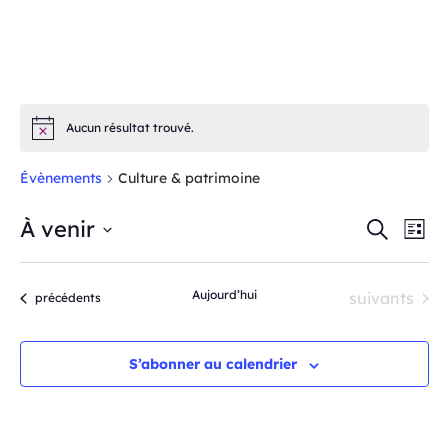
Aucun résultat trouvé.
Notice
Évènements
Culture & patrimoine
NA
À venir
RECH
Recherche
Liste
DE
Sélectionnez
ET
VU
une
ÉV
Aujourd’hui
Évènements
suivants
Évènements
précédents
NAVI
date.
DE
S’abonner au calendrier
VUES
ÉVÈN