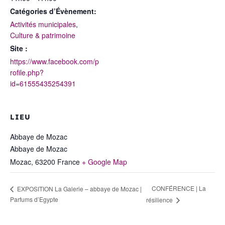
Catégories d’Évènement:
Activités municipales
,
Culture & patrimoine
Site :
https://www.facebook.com/p
rofile.php?
id=61555435254391
LIEU
Abbaye de Mozac
Abbaye de Mozac
Mozac
,
63200
France
+ Google Map
CONFÉRENCE | La
EXPOSITION La Galerie – abbaye de Mozac |
Parfums d’Egypte
résilience