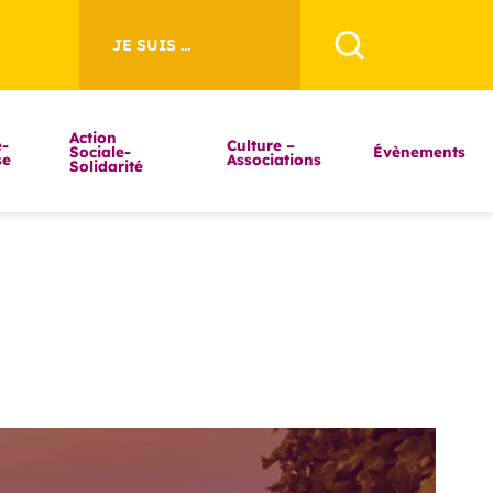
JE SUIS ...
Action
-
Culture –
Sociale-
Évènements
se
Associations
Solidarité