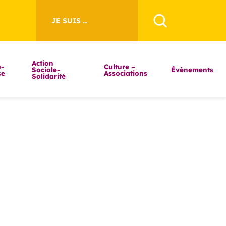
JE SUIS ...
Action
-
Culture –
Sociale-
Évènements
se
Associations
Solidarité