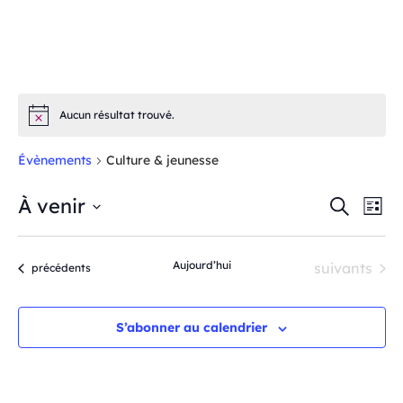
Aucun résultat trouvé.
Notice
Évènements
Culture & jeunesse
NA
À venir
RECH
Recherche
Liste
DE
Sélectionnez
ET
VU
une
ÉV
Aujourd’hui
Évènements
suivants
Évènements
précédents
NAVI
date.
DE
S’abonner au calendrier
VUES
ÉVÈN